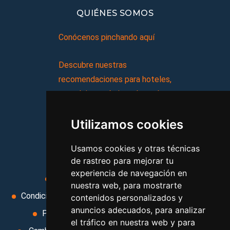
QUIÉNES SOMOS
Conócenos pinchando aquí
Descubre nuestras
recomendaciones para hoteles,
complejos turísticos, hostales,
vacaciones, paquetes de
Utilizamos cookies
viajes, y mucho más!
Usamos cookies y otras técnicas
MI AGENCIA
de rastreo para mejorar tu
experiencia de navegación en
Aviso legal
Condiciones de uso
nuestra web, para mostrarte
Condiciones Generales
Ley de Viajes Combinados
contenidos personalizados y
anuncios adecuados, para analizar
Política de privacidad
Uso de cookies
el tráfico en nuestra web y para