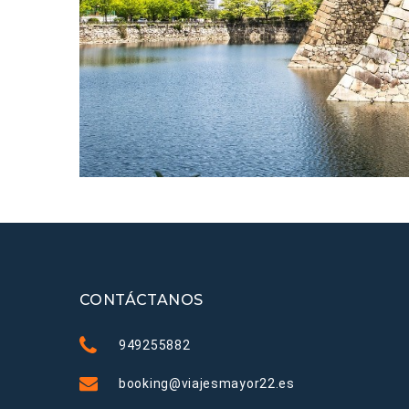
CONTÁCTANOS
949255882
booking@viajesmayor22.es