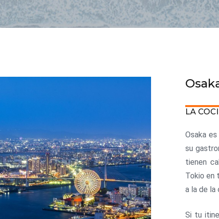
Osak
LA COC
Osaka es 
su gastro
tienen ca
Tokio en 
a la de la
Si tu iti