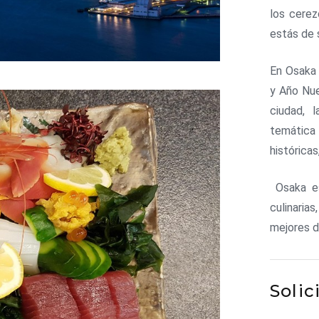
los cerez
estás de 
En Osaka 
y Año Nue
ciudad, 
temática
históricas
Osaka es
culinaria
mejores d
Solic